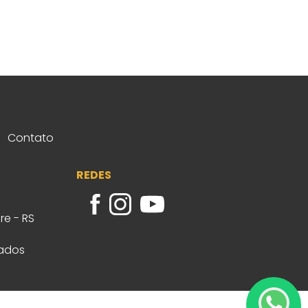
Contato
REDES
re - RS
vados