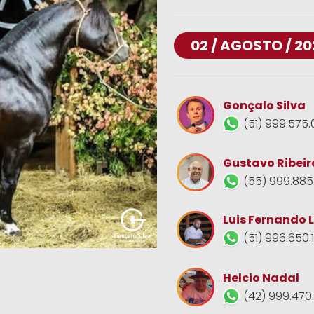
02 / AGOSTO / 20
Gonçalo Silva
(51) 999.575.
Gustavo Ribeir
(55) 999.885
Luis Fernando 
(51) 996.650.
Helcio Nadal
(42) 999.470