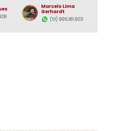
Marcelo Lima
ues
Gerhardt
928
(51) 995.181.903