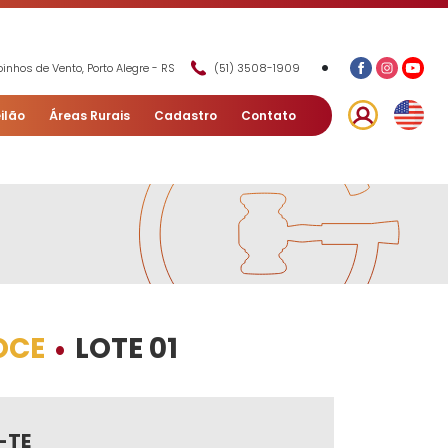
•
inhos de Vento, Porto Alegre - RS
(51) 3508-1909
ilão
Áreas Rurais
Cadastro
Contato
OCE
LOTE 01
•
-TE