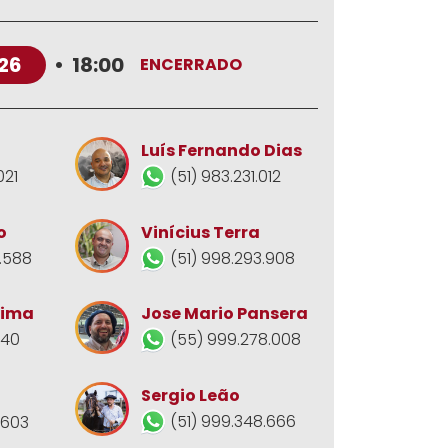
26
•
18:00
ENCERRADO
Luís Fernando Dias
021
(51) 983.231.012
o
Vinícius Terra
.588
(51) 998.293.908
Jose Mario Pansera
Lima
(55) 999.278.008
140
Sergio Leão
(51) 999.348.666
.603