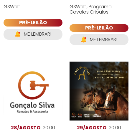
ESTANCIA
GSWeb
GSWeb, Programa
LIBERDADE
Cavalos Crioulos
PRÉ-LEILÃO
PRÉ-LEILÃO
ME LEMBRAR!
ME LEMBRAR!
28/AGOSTO
20:00
29/AGOSTO
20:00