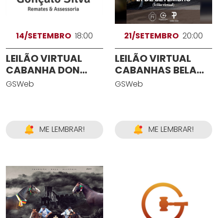
14/SETEMBRO
18:00
21/SETEMBRO
20:00
LEILÃO VIRTUAL
LEILÃO VIRTUAL
CABANHA DON
CABANHAS BELA
MARCELINO - 40
ALIANÇA E ESPIGÃO
GSWeb
GSWeb
ANOS
ME LEMBRAR!
ME LEMBRAR!