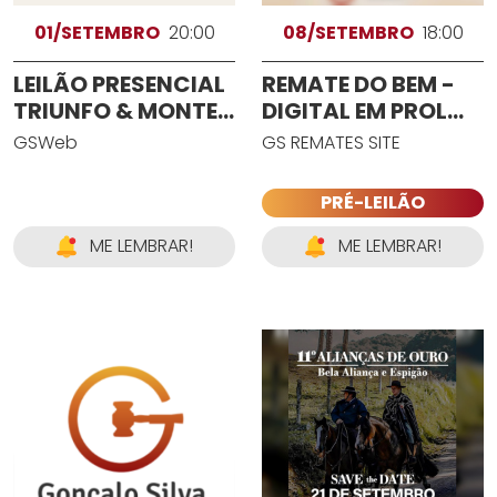
01/SETEMBRO
20:00
08/SETEMBRO
18:00
LEILÃO PRESENCIAL
REMATE DO BEM -
TRIUNFO & MONTE
DIGITAL EM PROL
PAMPERO -
DO AMIGO CLEIR
GSWeb
GS REMATES SITE
DESTINO
BRANDOLT
PRÉ-LEILÃO
ME LEMBRAR!
ME LEMBRAR!