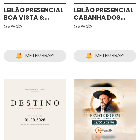
LEILÃO PRESENCIAL
LEILÃO PRESENCIAL
BOA VISTA &
CABANHA DOS
SANTA FÉ
CASTANHEIROS
GSWeb
GSWeb
ME LEMBRAR!
ME LEMBRAR!