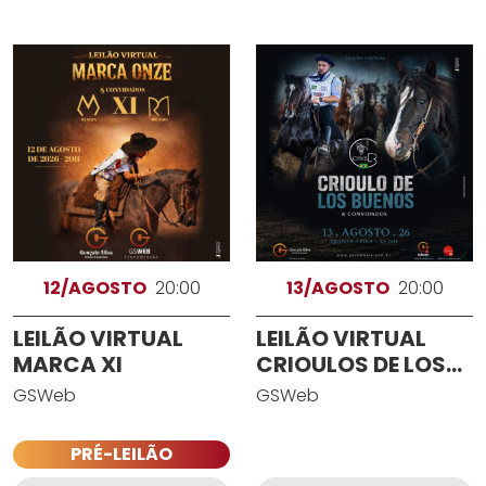
12/AGOSTO
20:00
13/AGOSTO
20:00
LEILÃO VIRTUAL
LEILÃO VIRTUAL
MARCA XI
CRIOULOS DE LOS
BUENOS
GSWeb
GSWeb
PRÉ-LEILÃO