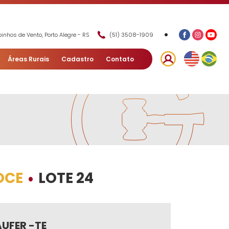
•
inhos de Vento, Porto Alegre - RS
(51) 3508-1909
Áreas Rurais
Cadastro
Contato
OCE
LOTE 24
•
UFER -TE