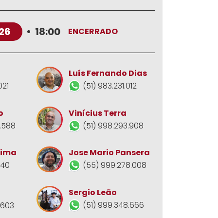
26
•
18:00
ENCERRADO
Luís Fernando Dias
021
(51) 983.231.012
o
Vinícius Terra
.588
(51) 998.293.908
Jose Mario Pansera
Lima
(55) 999.278.008
140
Sergio Leão
(51) 999.348.666
.603