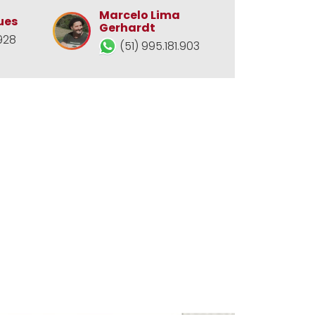
Marcelo Lima
ues
Gerhardt
928
(51) 995.181.903