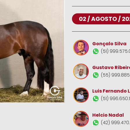
02 / AGOSTO / 20
Gonçalo Silva
(51) 999.575.
Gustavo Ribeir
(55) 999.885
Luis Fernando 
(51) 996.650.
Helcio Nadal
(42) 999.470