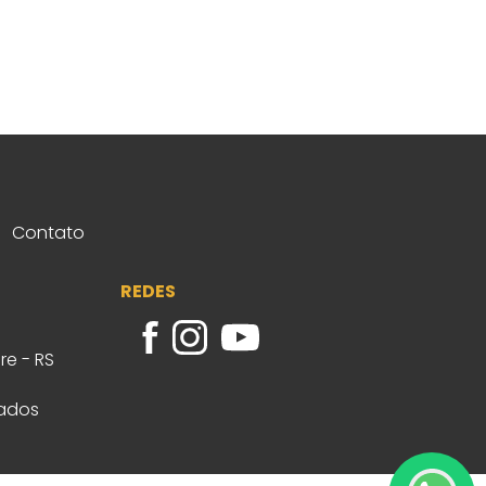
Contato
REDES
re - RS
vados