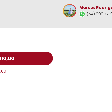
Marcos Rodrig
(54) 999.771.
110,00
0,00