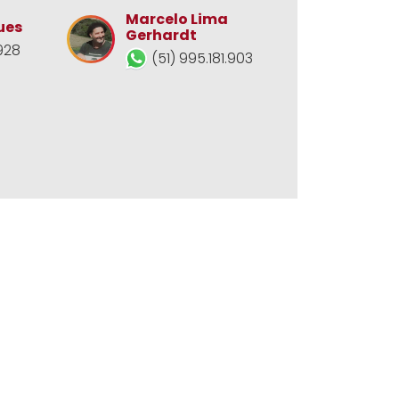
Marcelo Lima
ues
Gerhardt
928
(51) 995.181.903