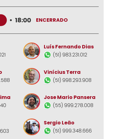
•
18:00
ENCERRADO
Luís Fernando Dias
021
(51) 983.231.012
o
Vinícius Terra
.588
(51) 998.293.908
Jose Mario Pansera
Lima
(55) 999.278.008
140
Sergio Leão
(51) 999.348.666
.603