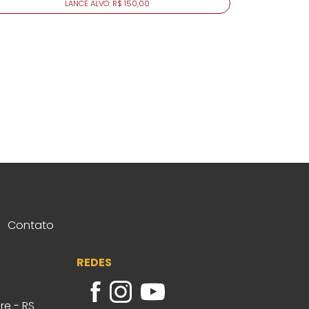
LANCE ALVO: R$ 150,00
Contato
REDES
re - RS