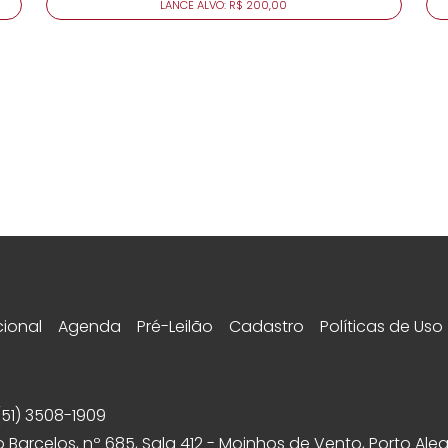
LANCE ALVO: R$ 200,00
cional
Agenda
Pré-Leilão
Cadastro
Políticas de Uso
(51) 3508-1909
 Barcelos, nº 685, Sala 412 - Moinhos de Vento, Porto Aleg