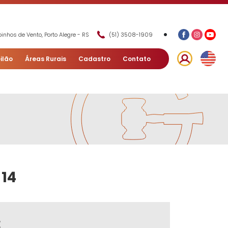
•
inhos de Vento, Porto Alegre - RS
(51) 3508-1909
ilão
Áreas Rurais
Cadastro
Contato
 14
E