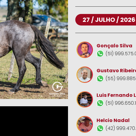
27 / JULHO / 2026
Gonçalo Silva
(51) 999.575.
Gustavo Ribeir
(55) 999.885
Luis Fernando 
(51) 996.650.
Helcio Nadal
(42) 999.470