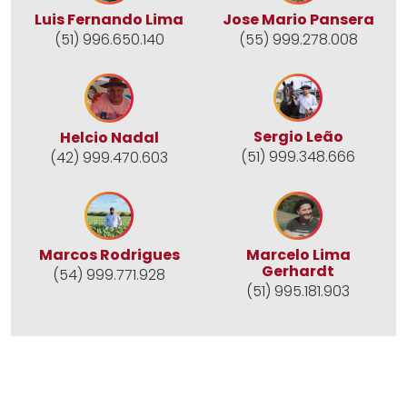
Jose Mario Pansera
Luis Fernando Lima
(55) 999.278.008
(51) 996.650.140
Sergio Leão
Helcio Nadal
(51) 999.348.666
(42) 999.470.603
Marcos Rodrigues
Marcelo Lima
Gerhardt
(54) 999.771.928
(51) 995.181.903