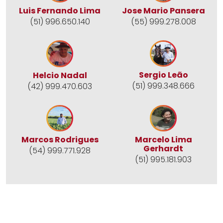
Jose Mario Pansera
Luis Fernando Lima
(55) 999.278.008
(51) 996.650.140
Sergio Leão
Helcio Nadal
(51) 999.348.666
(42) 999.470.603
Marcos Rodrigues
Marcelo Lima
Gerhardt
(54) 999.771.928
(51) 995.181.903