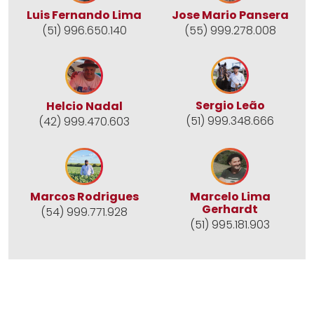
Jose Mario Pansera
Luis Fernando Lima
(55) 999.278.008
(51) 996.650.140
Sergio Leão
Helcio Nadal
(51) 999.348.666
(42) 999.470.603
Marcos Rodrigues
Marcelo Lima
Gerhardt
(54) 999.771.928
(51) 995.181.903