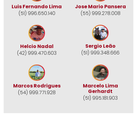
Jose Mario Pansera
Luis Fernando Lima
(55) 999.278.008
(51) 996.650.140
Sergio Leão
Helcio Nadal
(51) 999.348.666
(42) 999.470.603
Marcos Rodrigues
Marcelo Lima
Gerhardt
(54) 999.771.928
(51) 995.181.903