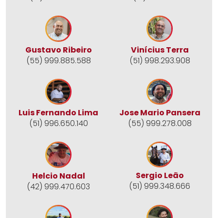
Gustavo Ribeiro
Vinícius Terra
(55) 999.885.588
(51) 998.293.908
Jose Mario Pansera
Luis Fernando Lima
(55) 999.278.008
(51) 996.650.140
Sergio Leão
Helcio Nadal
(51) 999.348.666
(42) 999.470.603