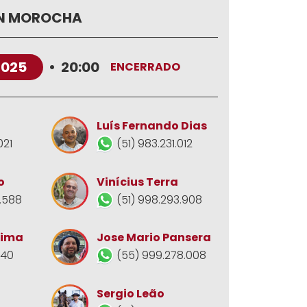
EN MOROCHA
2025
•
20:00
ENCERRADO
Luís Fernando Dias
021
(51) 983.231.012
o
Vinícius Terra
.588
(51) 998.293.908
Jose Mario Pansera
Lima
(55) 999.278.008
140
Sergio Leão