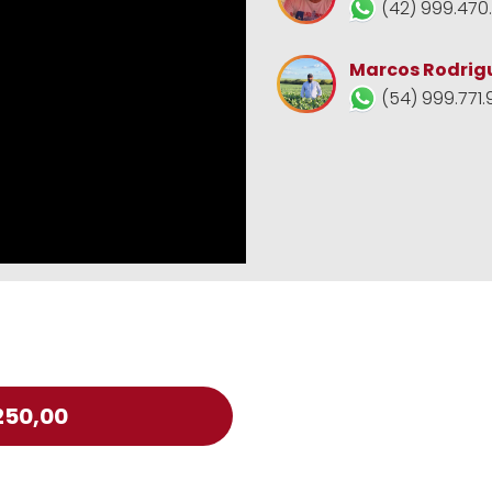
(42) 999.470
Marcos Rodrig
(54) 999.771.
250,00