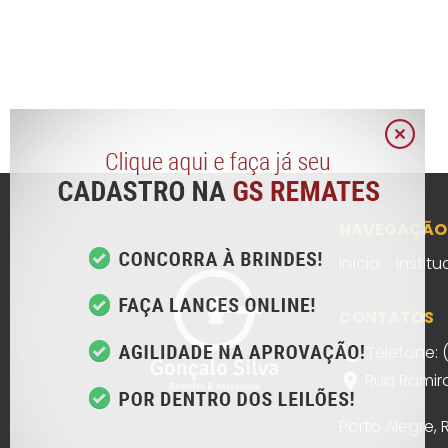
NAVEGAÇÃO
Início
Institu
CONTATOS
Telefone: 
Rua Ramiro
Porto Alegre,