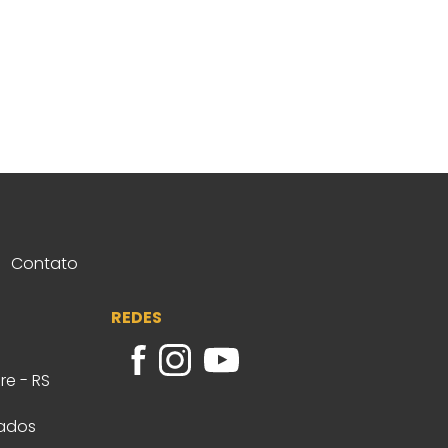
Contato
REDES
re - RS
vados