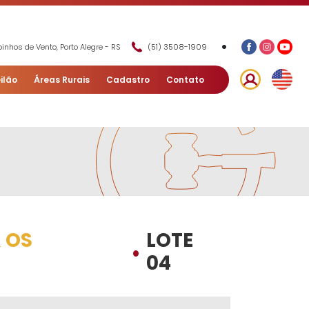
•
inhos de Vento, Porto Alegre - RS
(51) 3508-1909
ilão
Áreas Rurais
Cadastro
Contato
 OS
LOTE
•
04