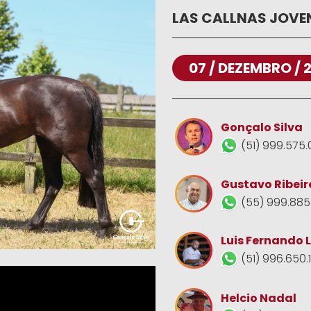
LAS CALLNAS JOV
07 / DEZEMBRO / 
Gonçalo Silva
(51) 999.575.
Gustavo Ribeir
(55) 999.885
Luis Fernando 
(51) 996.650.
Helcio Nadal