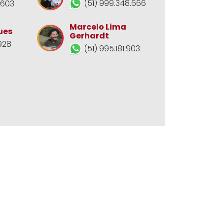
(51) 999.348.666
.603
Marcelo Lima
ues
Gerhardt
928
(51) 995.181.903