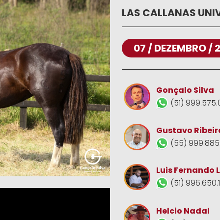
LAS CALLANAS UNI
07 / DEZEMBRO / 
Gonçalo Silva
(51) 999.575.
Gustavo Ribeir
(55) 999.885
Luis Fernando 
(51) 996.650.
Helcio Nadal