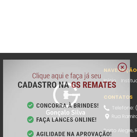
NAVEGAÇÃO
Início
Institu
CONTATOS
Telefone: 
Rua Ramiro
Porto Alegre,