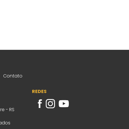
Contato
REDES
re - RS
vados