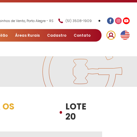
•
inhos de Vento, Porto Alegre - RS
(51) 3508-1909
ilão
Áreas Rurais
Cadastro
Contato
 OS
LOTE
•
20