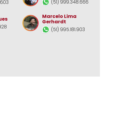
(51) 999.348.666
.603
Marcelo Lima
ues
Gerhardt
928
(51) 995.181.903