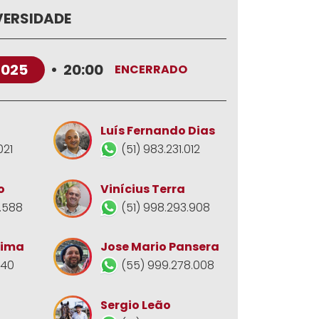
VERSIDADE
2025
•
20:00
ENCERRADO
Luís Fernando Dias
021
(51) 983.231.012
o
Vinícius Terra
.588
(51) 998.293.908
Jose Mario Pansera
Lima
(55) 999.278.008
140
Sergio Leão