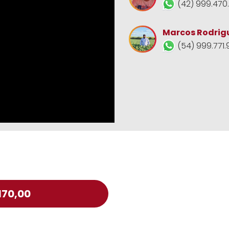
(42) 999.470
Marcos Rodrig
(54) 999.771.
170,00