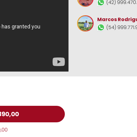
(42) 999.470
Marcos Rodrig
(54) 999.771.
390,00
0,00