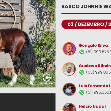
BASCO JOHNNIE WA
03 / DEZEMBRO / 
Gonçalo Silva
(51) 999.575.
Gustavo Ribeir
(55) 999.885
Luis Fernando 
(51) 996.650.
Helcio Nadal