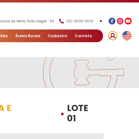
•
inhos de Vento, Porto Alegre - RS
(51) 3508-1909
ilão
Áreas Rurais
Cadastro
Contato
A E
LOTE
•
01