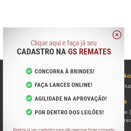
NAVEGAÇÃO
Início
Institu
CONTATOS
Telefone: 
Rua Ramiro