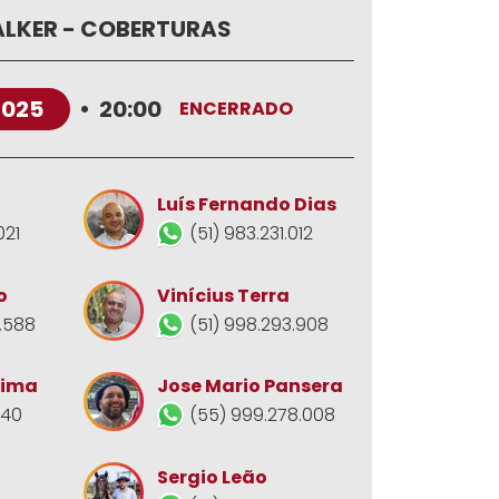
LKER - COBERTURAS
2025
•
20:00
ENCERRADO
Luís Fernando Dias
021
(51) 983.231.012
o
Vinícius Terra
.588
(51) 998.293.908
Jose Mario Pansera
Lima
(55) 999.278.008
140
Sergio Leão