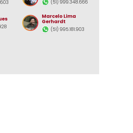
(51) 999.348.666
.603
Marcelo Lima
ues
Gerhardt
928
(51) 995.181.903