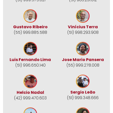
Gustavo Ribeiro
Vinícius Terra
(55) 999.885.588
(51) 998.293.908
Jose Mario Pansera
Luis Fernando Lima
(55) 999.278.008
(51) 996.650.140
Sergio Leão
Helcio Nadal
(51) 999.348.666
(42) 999.470.603