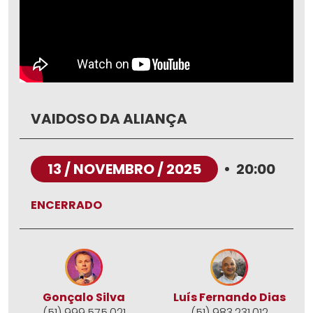
VAIDOSO DA ALIANÇA
13 / NOVEMBRO / 2025
•
20:00
ENCERRADO
Gonçalo Silva
Luís Fernando Dias
(51) 999.575.021
(51) 983.231.012