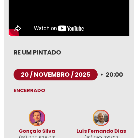
RE UM PINTADO
20 / NOVEMBRO / 2025
•
20:00
ENCERRADO
Gonçalo Silva
Luís Fernando Dias
(51) 999.575.021
(51) 983.231.012