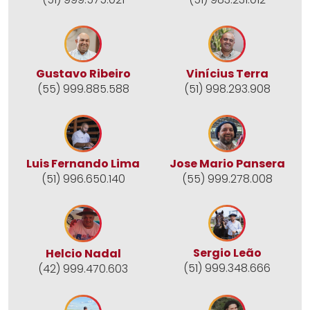
Gustavo Ribeiro
Vinícius Terra
(55) 999.885.588
(51) 998.293.908
Jose Mario Pansera
Luis Fernando Lima
(55) 999.278.008
(51) 996.650.140
Sergio Leão
Helcio Nadal
(51) 999.348.666
(42) 999.470.603