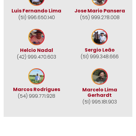
Jose Mario Pansera
Luis Fernando Lima
(55) 999.278.008
(51) 996.650.140
Sergio Leão
Helcio Nadal
(51) 999.348.666
(42) 999.470.603
Marcos Rodrigues
Marcelo Lima
Gerhardt
(54) 999.771.928
(51) 995.181.903