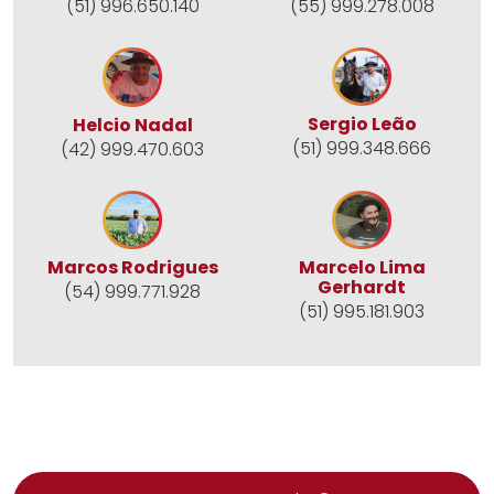
(55) 999.278.008
(51) 996.650.140
Sergio Leão
Helcio Nadal
(51) 999.348.666
(42) 999.470.603
Marcos Rodrigues
Marcelo Lima
Gerhardt
(54) 999.771.928
(51) 995.181.903