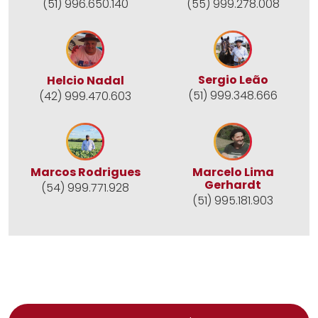
(55) 999.278.008
(51) 996.650.140
Sergio Leão
Helcio Nadal
(51) 999.348.666
(42) 999.470.603
Marcos Rodrigues
Marcelo Lima
Gerhardt
(54) 999.771.928
(51) 995.181.903