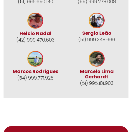
(55) 999.278.008
(51) 996.650.140
Sergio Leão
Helcio Nadal
(51) 999.348.666
(42) 999.470.603
Marcos Rodrigues
Marcelo Lima
Gerhardt
(54) 999.771.928
(51) 995.181.903