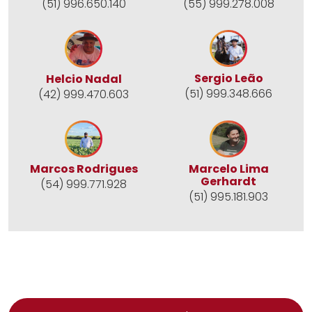
(55) 999.278.008
(51) 996.650.140
Sergio Leão
Helcio Nadal
(51) 999.348.666
(42) 999.470.603
Marcos Rodrigues
Marcelo Lima
Gerhardt
(54) 999.771.928
(51) 995.181.903