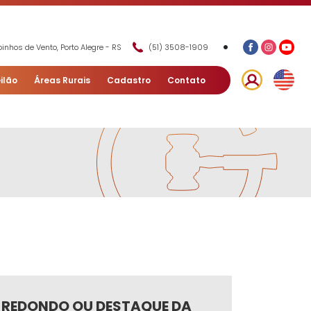
•
inhos de Vento, Porto Alegre - RS
(51) 3508-1909
ilão
Áreas Rurais
Cadastro
Contato
 REDONDO OU DESTAQUE DA