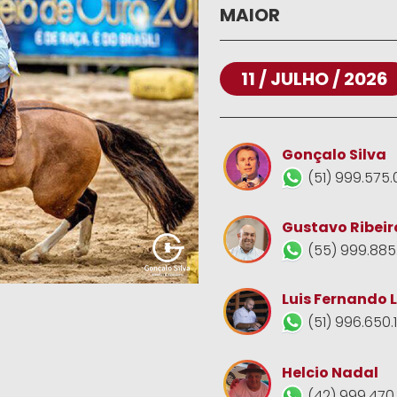
MAIOR
11 / JULHO / 2026
Gonçalo Silva
(51) 999.575.
Gustavo Ribeir
(55) 999.885
Luis Fernando 
(51) 996.650.
Helcio Nadal
(42) 999.470