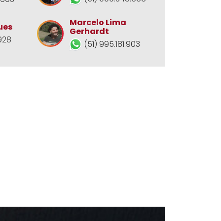
Marcelo Lima
ues
Gerhardt
928
(51) 995.181.903