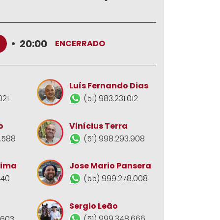
•
20:00
ENCERRADO
Luís Fernando Dias
021
(51) 983.231.012
o
Vinícius Terra
.588
(51) 998.293.908
Jose Mario Pansera
Lima
(55) 999.278.008
140
Sergio Leão
(51) 999.348.666
.603