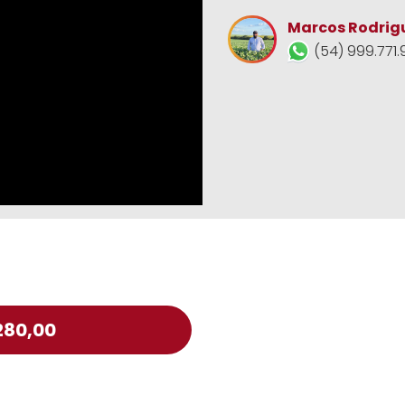
Marcos Rodrig
(54) 999.771.
280,00