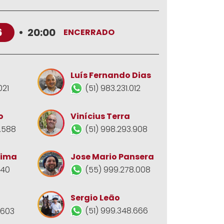
6
•
20:00
ENCERRADO
Luís Fernando Dias
021
(51) 983.231.012
o
Vinícius Terra
.588
(51) 998.293.908
Jose Mario Pansera
Lima
(55) 999.278.008
140
Sergio Leão
(51) 999.348.666
.603