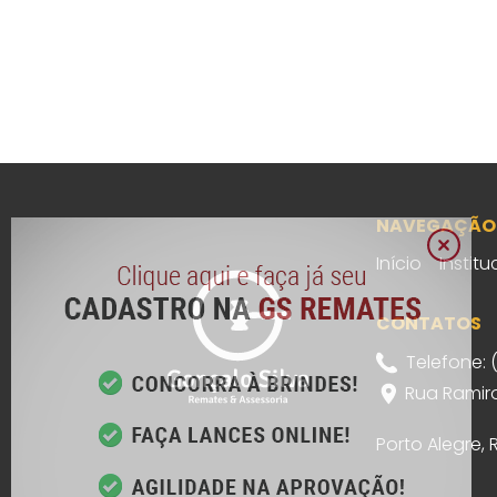
NAVEGAÇÃO
Início
Institu
CONTATOS
Telefone: 
Rua Ramiro
Porto Alegre,