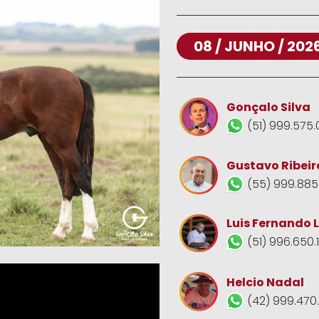
08 / JUNHO / 202
Gonçalo Silva
(51) 999.575.
Gustavo Ribeir
(55) 999.885
Luis Fernando 
(51) 996.650.
Helcio Nadal
(42) 999.470