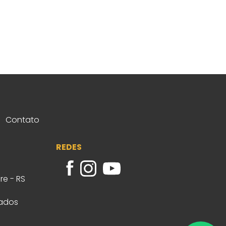
Contato
REDES
re - RS
vados