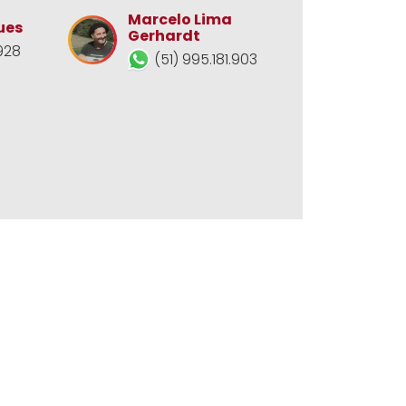
Marcelo Lima
ues
Gerhardt
928
(51) 995.181.903