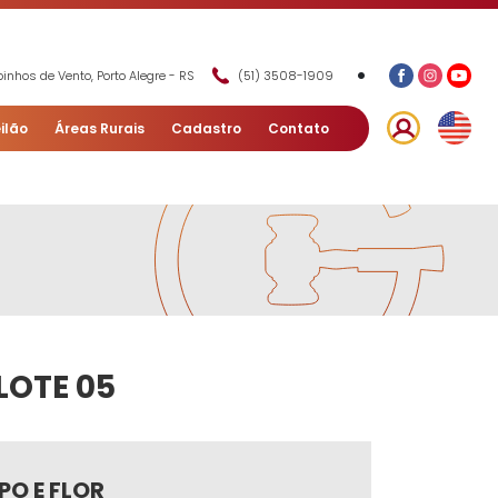
•
inhos de Vento, Porto Alegre - RS
(51) 3508-1909
ilão
Áreas Rurais
Cadastro
Contato
LOTE 05
PO E FLOR