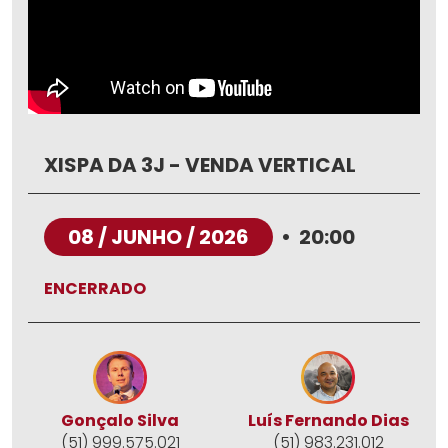
XISPA DA 3J - VENDA VERTICAL
08 / JUNHO / 2026
•
20:00
ENCERRADO
Gonçalo Silva
Luís Fernando Dias
(51) 999.575.021
(51) 983.231.012