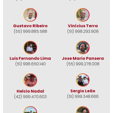
Gustavo Ribeiro
Vinícius Terra
(55) 999.885.588
(51) 998.293.908
Jose Mario Pansera
Luis Fernando Lima
(55) 999.278.008
(51) 996.650.140
Sergio Leão
Helcio Nadal
(51) 999.348.666
(42) 999.470.603