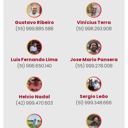
Gustavo Ribeiro
Vinícius Terra
(55) 999.885.588
(51) 998.293.908
Jose Mario Pansera
Luis Fernando Lima
(55) 999.278.008
(51) 996.650.140
Sergio Leão
Helcio Nadal
(51) 999.348.666
(42) 999.470.603