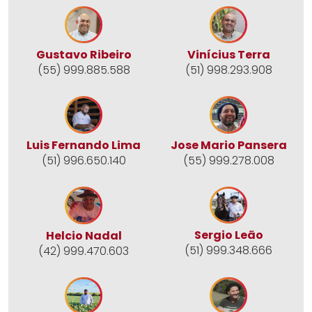
Gustavo Ribeiro
Vinícius Terra
(55) 999.885.588
(51) 998.293.908
Jose Mario Pansera
Luis Fernando Lima
(55) 999.278.008
(51) 996.650.140
Sergio Leão
Helcio Nadal
(51) 999.348.666
(42) 999.470.603