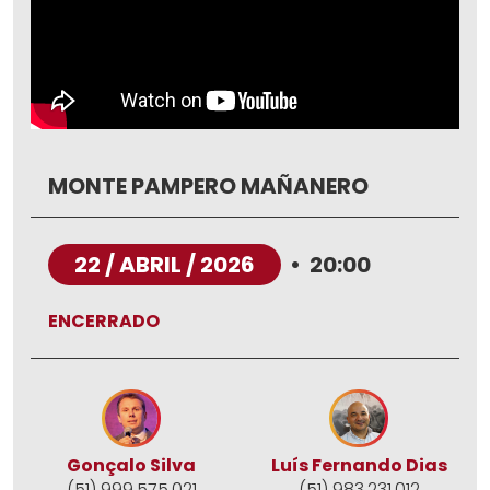
MONTE PAMPERO MAÑANERO
22 / ABRIL / 2026
•
20:00
ENCERRADO
Gonçalo Silva
Luís Fernando Dias
(51) 999.575.021
(51) 983.231.012