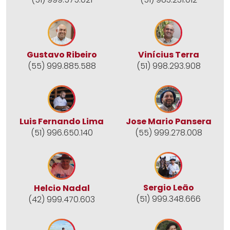
Gustavo Ribeiro
Vinícius Terra
(55) 999.885.588
(51) 998.293.908
Jose Mario Pansera
Luis Fernando Lima
(55) 999.278.008
(51) 996.650.140
Sergio Leão
Helcio Nadal
(51) 999.348.666
(42) 999.470.603