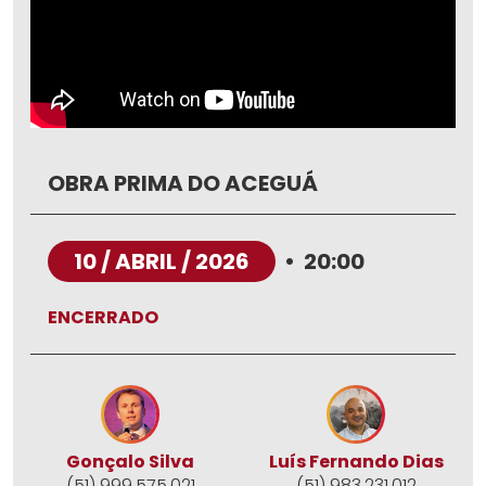
OBRA PRIMA DO ACEGUÁ
10 / ABRIL / 2026
•
20:00
ENCERRADO
Gonçalo Silva
Luís Fernando Dias
(51) 999.575.021
(51) 983.231.012