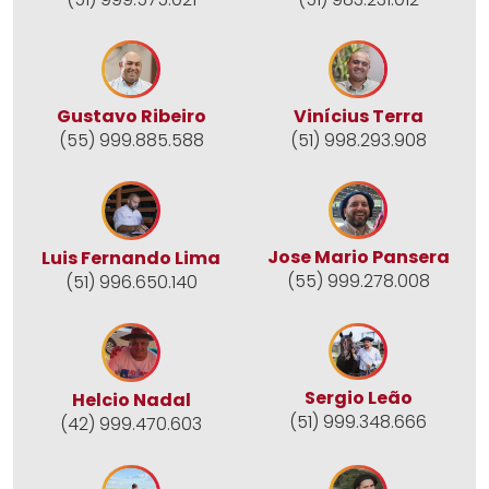
Gustavo Ribeiro
Vinícius Terra
(55) 999.885.588
(51) 998.293.908
Jose Mario Pansera
Luis Fernando Lima
(55) 999.278.008
(51) 996.650.140
Sergio Leão
Helcio Nadal
(51) 999.348.666
(42) 999.470.603