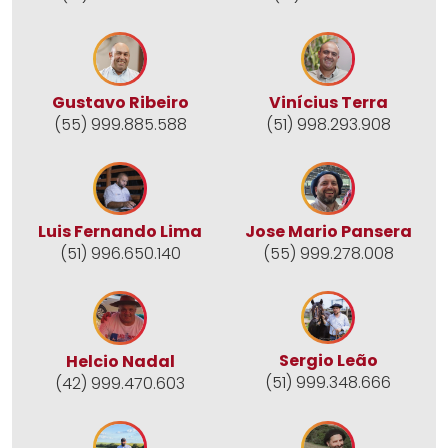
Gustavo Ribeiro
Vinícius Terra
(55) 999.885.588
(51) 998.293.908
Jose Mario Pansera
Luis Fernando Lima
(55) 999.278.008
(51) 996.650.140
Sergio Leão
Helcio Nadal
(51) 999.348.666
(42) 999.470.603