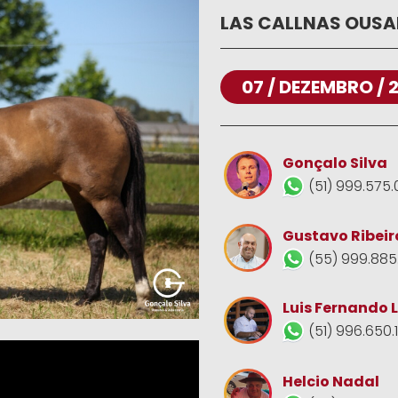
LAS CALLNAS OUS
07 / DEZEMBRO / 
Gonçalo Silva
(51) 999.575.
Gustavo Ribeir
(55) 999.885
Luis Fernando 
(51) 996.650.
Helcio Nadal