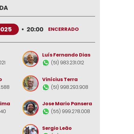
ADA
2025
•
20:00
ENCERRADO
Luís Fernando Dias
021
(51) 983.231.012
o
Vinícius Terra
.588
(51) 998.293.908
Jose Mario Pansera
Lima
(55) 999.278.008
140
Sergio Leão