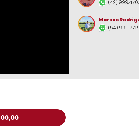
(42) 999.470
Marcos Rodrig
(54) 999.771.
100,00