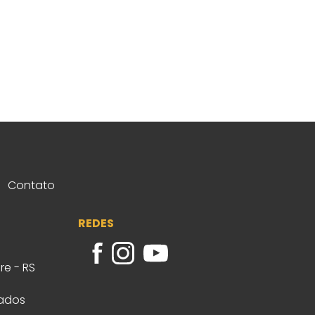
Contato
REDES
re - RS
vados