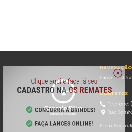
NAVEGAÇÃO
Início
Institu
CONTATOS
Telefone: 
Rua Ramiro
Porto Alegre,