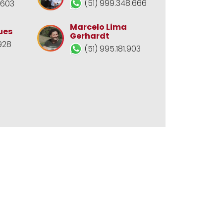
(51) 999.348.666
.603
Marcelo Lima
ues
Gerhardt
928
(51) 995.181.903