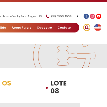
•
inhos de Vento, Porto Alegre - RS
(51) 3508-1909
ilão
Áreas Rurais
Cadastro
Contato
 OS
LOTE
•
08