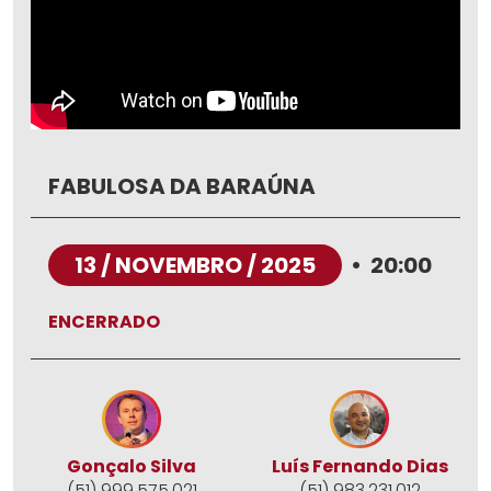
FABULOSA DA BARAÚNA
13 / NOVEMBRO / 2025
•
20:00
ENCERRADO
Gonçalo Silva
Luís Fernando Dias
(51) 999.575.021
(51) 983.231.012