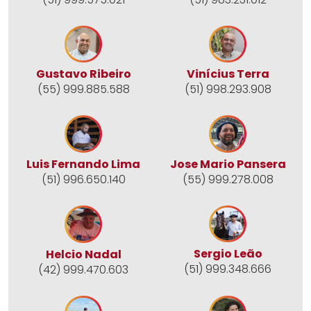
Gustavo Ribeiro
Vinícius Terra
(55) 999.885.588
(51) 998.293.908
Jose Mario Pansera
Luis Fernando Lima
(55) 999.278.008
(51) 996.650.140
Sergio Leão
Helcio Nadal
(51) 999.348.666
(42) 999.470.603