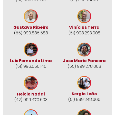
Gustavo Ribeiro
Vinícius Terra
(55) 999.885.588
(51) 998.293.908
Jose Mario Pansera
Luis Fernando Lima
(55) 999.278.008
(51) 996.650.140
Sergio Leão
Helcio Nadal
(51) 999.348.666
(42) 999.470.603