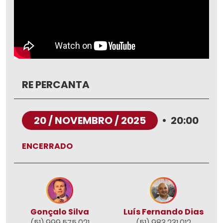
RE PERCANTA
20 / NOVEMBRO / 2025
•
20:00
ENCERRADO
Gonçalo Silva
Luís Fernando Dias
(51) 999.575.021
(51) 983.231.012