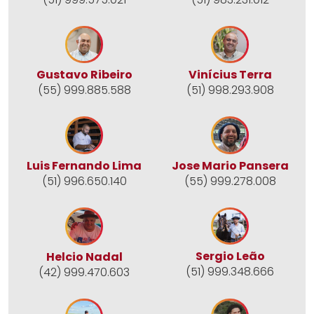
Gustavo Ribeiro
Vinícius Terra
(55) 999.885.588
(51) 998.293.908
Jose Mario Pansera
Luis Fernando Lima
(55) 999.278.008
(51) 996.650.140
Sergio Leão
Helcio Nadal
(51) 999.348.666
(42) 999.470.603