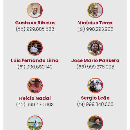
Gustavo Ribeiro
Vinícius Terra
(55) 999.885.588
(51) 998.293.908
Jose Mario Pansera
Luis Fernando Lima
(55) 999.278.008
(51) 996.650.140
Sergio Leão
Helcio Nadal
(51) 999.348.666
(42) 999.470.603