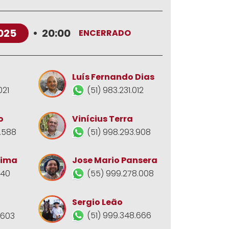
025
•
20:00
ENCERRADO
Luís Fernando Dias
021
(51) 983.231.012
o
Vinícius Terra
.588
(51) 998.293.908
Jose Mario Pansera
Lima
(55) 999.278.008
140
Sergio Leão
(51) 999.348.666
.603