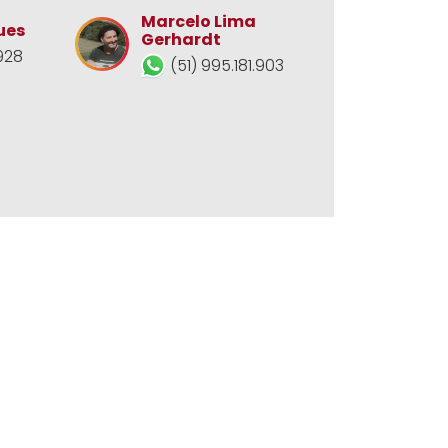
Marcelo Lima
ues
Gerhardt
928
(51) 995.181.903