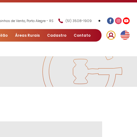
•
inhos de Vento, Porto Alegre - RS
(51) 3508-1909
ilão
Áreas Rurais
Cadastro
Contato