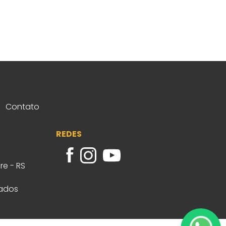
Contato
REDES
re - RS
vados