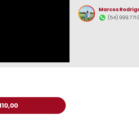
Marcos Rodrig
(54) 999.771.
110,00