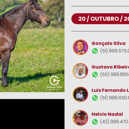
20 / OUTUBRO / 2
Gonçalo Silva
(51) 999.575.
Gustavo Ribeir
(55) 999.885
Luis Fernando 
(51) 996.650.
Helcio Nadal
(42) 999.470