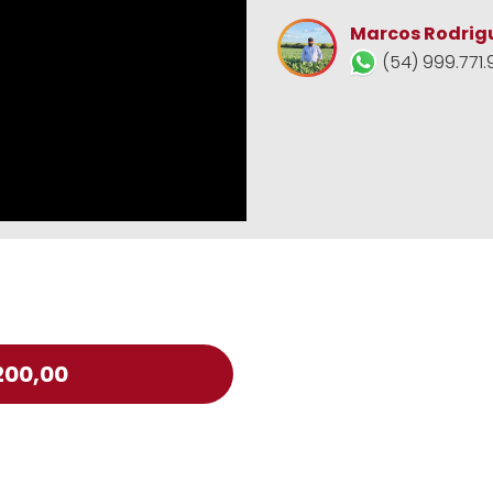
Marcos Rodrig
(54) 999.771.
200,00