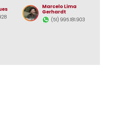
Marcelo Lima
ues
Gerhardt
928
(51) 995.181.903