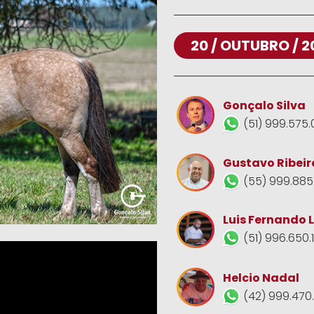
20 / OUTUBRO / 2
Gonçalo Silva
(51) 999.575.
Gustavo Ribeir
(55) 999.885
Luis Fernando 
(51) 996.650.
Helcio Nadal
(42) 999.470