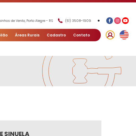
•
inhos de Vento, Porto Alegre - RS
(51) 3508-1909
ilão
Áreas Rurais
Cadastro
Contato
E SINUELA