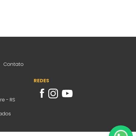
Contato
REDES
re - RS
vados