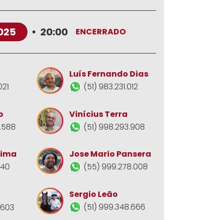
025
•
20:00
ENCERRADO
Luís Fernando Dias
021
(51) 983.231.012
o
Vinícius Terra
.588
(51) 998.293.908
Jose Mario Pansera
Lima
(55) 999.278.008
140
Sergio Leão
(51) 999.348.666
.603