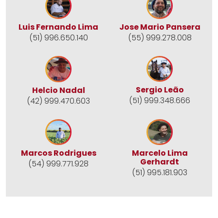
Jose Mario Pansera
Luis Fernando Lima
(55) 999.278.008
(51) 996.650.140
Sergio Leão
Helcio Nadal
(51) 999.348.666
(42) 999.470.603
Marcos Rodrigues
Marcelo Lima
Gerhardt
(54) 999.771.928
(51) 995.181.903