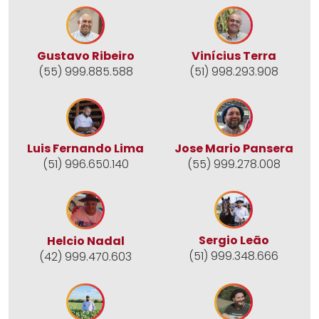
Gustavo Ribeiro
Vinícius Terra
(55) 999.885.588
(51) 998.293.908
Jose Mario Pansera
Luis Fernando Lima
(55) 999.278.008
(51) 996.650.140
Sergio Leão
Helcio Nadal
(51) 999.348.666
(42) 999.470.603