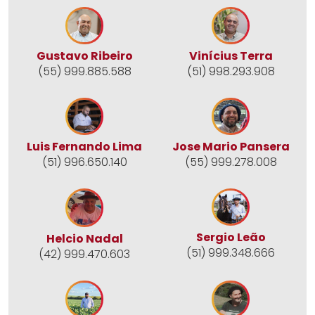
Gustavo Ribeiro
Vinícius Terra
(55) 999.885.588
(51) 998.293.908
Jose Mario Pansera
Luis Fernando Lima
(55) 999.278.008
(51) 996.650.140
Sergio Leão
Helcio Nadal
(51) 999.348.666
(42) 999.470.603