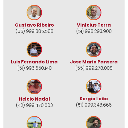
Gustavo Ribeiro
Vinícius Terra
(55) 999.885.588
(51) 998.293.908
Jose Mario Pansera
Luis Fernando Lima
(55) 999.278.008
(51) 996.650.140
Sergio Leão
Helcio Nadal
(51) 999.348.666
(42) 999.470.603