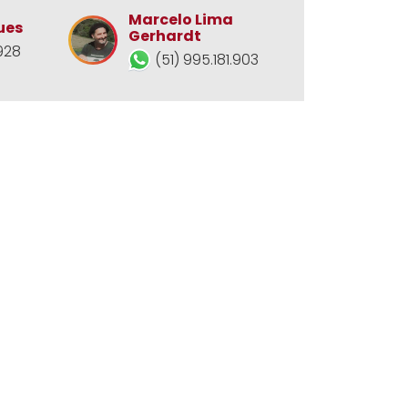
Marcelo Lima
ues
Gerhardt
928
(51) 995.181.903