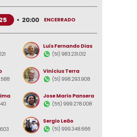
25
•
20:00
ENCERRADO
Luís Fernando Dias
021
(51) 983.231.012
o
Vinícius Terra
.588
(51) 998.293.908
Jose Mario Pansera
Lima
(55) 999.278.008
140
Sergio Leão
(51) 999.348.666
.603