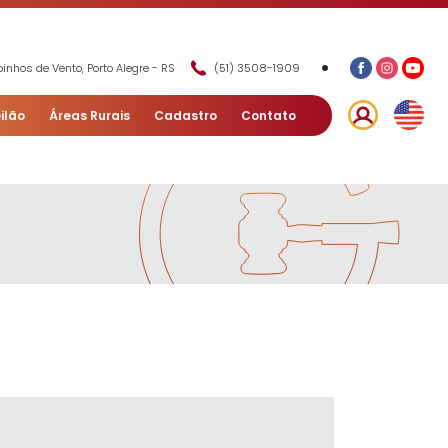
•
inhos de Vento, Porto Alegre - RS
(51) 3508-1909
ilão
Áreas Rurais
Cadastro
Contato