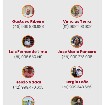
Gustavo Ribeiro
Vinícius Terra
(55) 999.885.588
(51) 998.293.908
Jose Mario Pansera
Luis Fernando Lima
(55) 999.278.008
(51) 996.650.140
Sergio Leão
Helcio Nadal
(51) 999.348.666
(42) 999.470.603