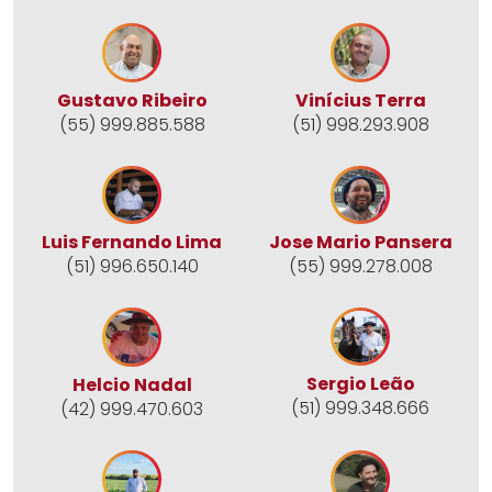
Gustavo Ribeiro
Vinícius Terra
(55) 999.885.588
(51) 998.293.908
Jose Mario Pansera
Luis Fernando Lima
(55) 999.278.008
(51) 996.650.140
Sergio Leão
Helcio Nadal
(51) 999.348.666
(42) 999.470.603