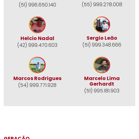
(55) 999.278.008
(51) 996.650.140
Sergio Leão
Helcio Nadal
(51) 999.348.666
(42) 999.470.603
Marcos Rodrigues
Marcelo Lima
Gerhardt
(54) 999.771.928
(51) 995.181.903
GERAÇÃO