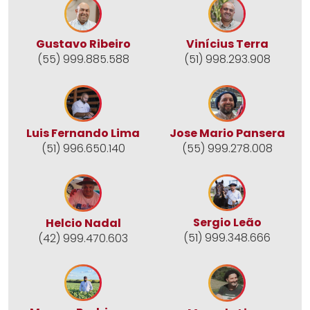
Gustavo Ribeiro
Vinícius Terra
(55) 999.885.588
(51) 998.293.908
Jose Mario Pansera
Luis Fernando Lima
(55) 999.278.008
(51) 996.650.140
Sergio Leão
Helcio Nadal
(51) 999.348.666
(42) 999.470.603