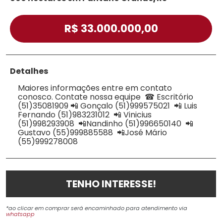
R$ 33.000.000,00
Detalhes
Maiores informações entre em contato
conosco. Contate nossa equipe ☎ Escritório
(51)35081909 📲 Gonçalo (51)999575021 📲 Luis
Fernando (51)983231012 📲 Vinicius
(51)998293908 📲Nandinho (51)996650140 📲
Gustavo (55)999885588 📲José Mário
(55)999278008
TENHO INTERESSE!
*ao clicar em comprar será encaminhado para atendimento via
whatsapp