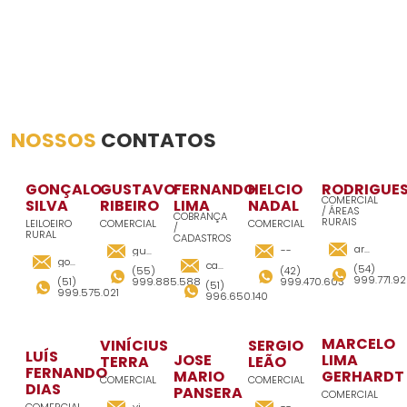
NOSSOS
CONTATOS
GONÇALO
GUSTAVO
FERNANDO
HELCIO
RODRIGUE
COMERCIAL
SILVA
RIBEIRO
LIMA
NADAL
/ ÁREAS
COBRANÇA
RURAIS
LEILOEIRO
COMERCIAL
COMERCIAL
/
RURAL
CADASTROS
areasrura
gustavo@gsremates.com.br
--
goncalo@gsremates.com.br
cadastro@gsremates.com.br
(54)
(55)
(42)
999.771.9
(51)
999.885.588
999.470.603
(51)
999.575.021
996.650.140
MARCELO
VINÍCIUS
SERGIO
LUÍS
JOSE
LIMA
TERRA
LEÃO
FERNANDO
MARIO
GERHARDT
COMERCIAL
COMERCIAL
DIAS
PANSERA
COMERCIAL