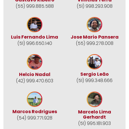
(55) 999.885.588
(51) 998.293.908
Jose Mario Pansera
Luis Fernando Lima
(55) 999.278.008
(51) 996.650.140
Sergio Leão
Helcio Nadal
(51) 999.348.666
(42) 999.470.603
Marcos Rodrigues
Marcelo Lima
Gerhardt
(54) 999.771.928
(51) 995.181.903