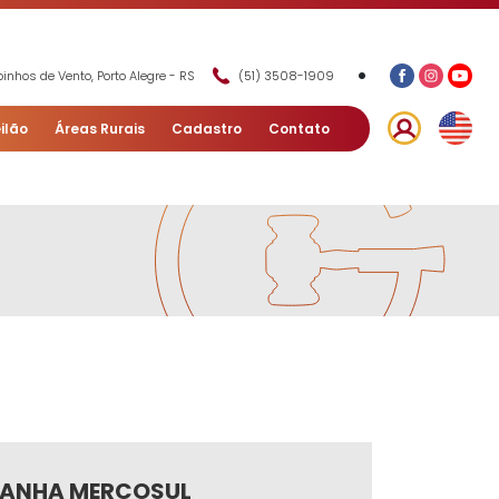
•
inhos de Vento, Porto Alegre - RS
(51) 3508-1909
ilão
Áreas Rurais
Cadastro
Contato
ABANHA MERCOSUL