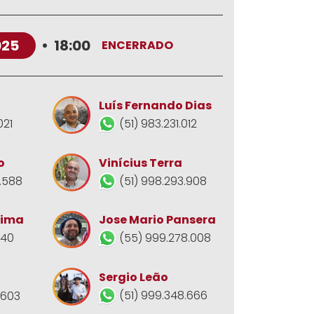
025
•
18:00
ENCERRADO
Luís Fernando Dias
021
(51) 983.231.012
o
Vinícius Terra
.588
(51) 998.293.908
Jose Mario Pansera
Lima
(55) 999.278.008
140
Sergio Leão
(51) 999.348.666
.603