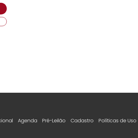
cional
Agenda
Pré-Leilão
Cadastro
Políticas de Uso