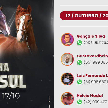
17 / OUTUBRO / 2
Gonçalo Silva
(51) 999.575.
Gustavo Ribeir
(55) 999.885
Luis Fernando 
(51) 996.650.
Helcio Nadal
(42) 999.470